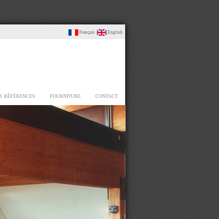
Français
English
S RÉFÉRENCES
FOURNITURE
CONTACT